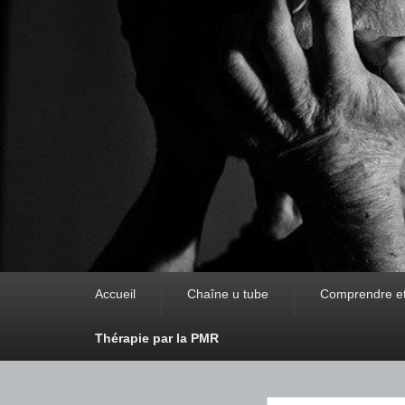
Premier
Accueil
Chaîne u tube
Comprendre et t
menu
Thérapie par la PMR